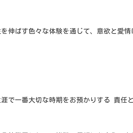
やってよい事、やってはいけない事を少しずつでも教え
を味わい、園生活の中で、体力を養い、強い心を育てた
体力づくりをはかることは、活動的・積極的 な社会生
３つの要素