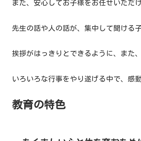
大きな力を出せること（力強さ）
スタミナがあること（粘り強さ）
身のこなしが巧みであること（動作の習熟）
を充分に発達させたからだです。
体育あそびを毎月2回
年中・年長は「忍者ナイン」、「ソラエ」と担任
鉄棒や跳び箱・マット運動・ボール投げ等、基本