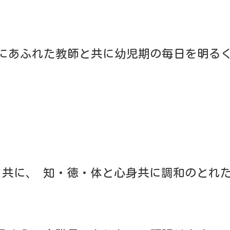
ていきたい。
い。
活を送ることのできる望ましいからだを