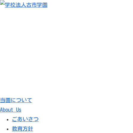
当園について
About Us
ごあいさつ
教育方針