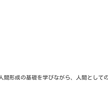
幼児期の毎日を明るく過ごしていただき
心身共に調和のとれた人格 を育てたい
なって頑張ります。
しい。