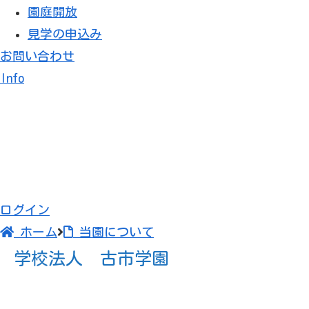
園庭開放
見学の申込み
お問い合わせ
Info
学校法人 古市学園
当園について
当園について
ログイン
3歳から5歳まで、人生で一番重要な根っことなる
ホーム
当園について
御家庭には最小のご負担で、一人でも多くの子に