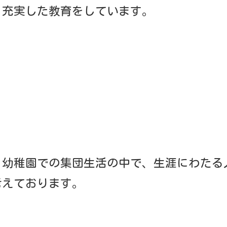
色々な体験を通じて、意欲と愛情にあふれた教師と共に
切な時期をお預かりする 責任と共に、 知・徳・体と
として、皆様の信頼にお応えできるよう、全職員一丸と
も好奇心をもやし、一生懸命に取り組める子に育ってほ